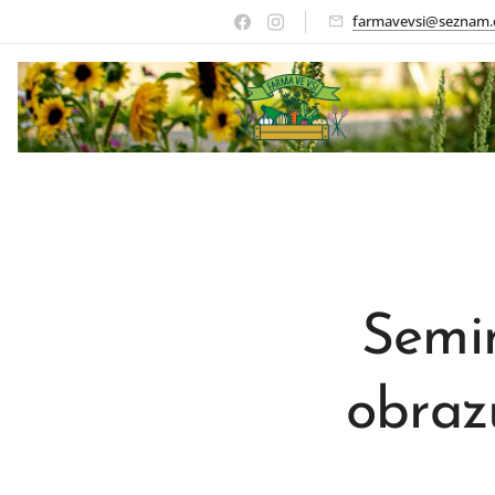
farmavevsi@seznam.
Semi
obraz