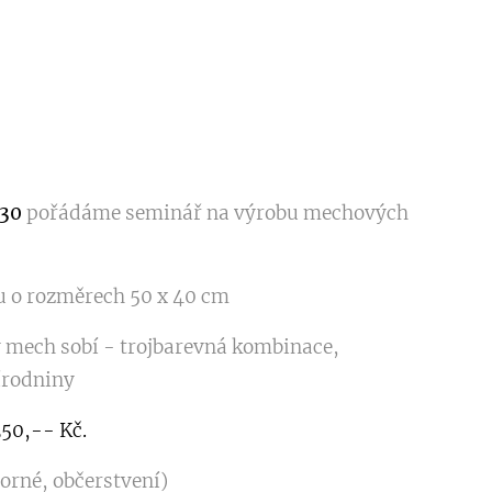
.30
pořádáme seminář na výrobu mechových
u o rozměrech 50 x 40 cm
ý mech sobí - trojbarevná kombinace,
írodniny
250,-- Kč.
orné, občerstvení)