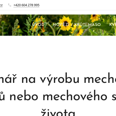
cz
+420 604 278 995
ÚVOD
HOVĚZÍ / KRŮTÍ MASO
KV
nář na výrobu mech
ů nebo mechového 
života