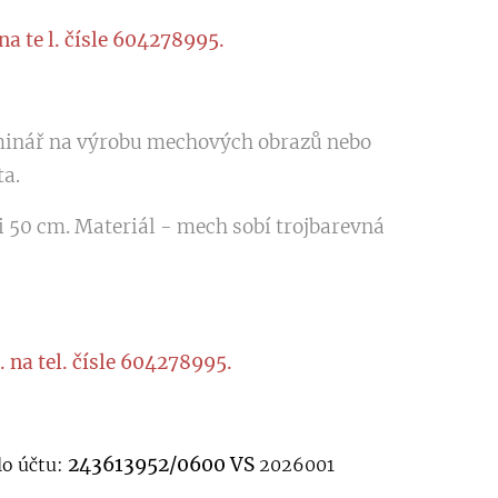
na te l. čísle 604278995.
inář na výrobu mechových obrazů nebo
a.
i 50 cm. Materiál - mech sobí trojbarevná
 na tel. čísle 604278995.
243613952/0600 VS
lo účtu:
2026001