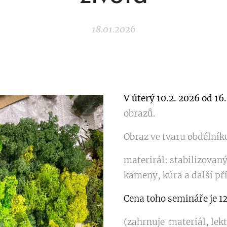
18.01.2026
V úterý 10.2. 2026 od 16
obrazů.
Obraz ve tvaru obdélník
materirál: stabilizovan
kameny, kúra a další př
Cena toho semináře je 1
(zahrnuje materiál, lekt