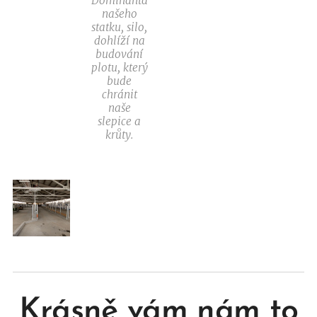
Dominanta
našeho
statku, silo,
dohlíží na
budování
plotu, který
bude
chránit
naše
slepice a
krůty.
Krásně vám nám to