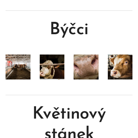
Býčci
Květinový
stánek