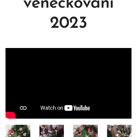
věnečkování
2023