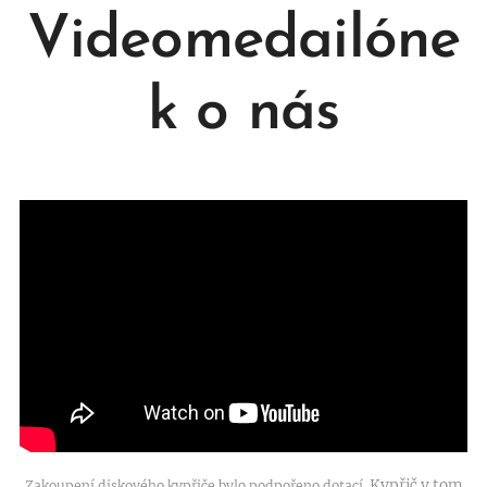
Videomedailóne
k o nás
Kypřič v tom
Zakoupení diskového kypřiče bylo podpořeno dotací.