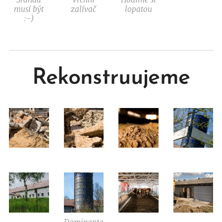
musí být
zalívač
lopatou
:-)
Rekonstruujeme