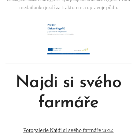
medailonku jezdí za traktorem a upravuje půdu.
Najdi si svého
farmáře
Fotogalerie Najdi si svého farmáře 2024