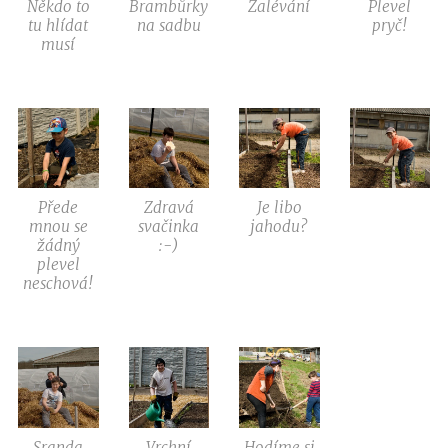
Někdo to
Brambůrky
Zalévání
Plevel
tu hlídat
na sadbu
pryč!
musí
Přede
Zdravá
Je libo
mnou se
svačinka
jahodu?
žádný
:-)
plevel
neschová!
Sranda
Vrchní
Hodíme si