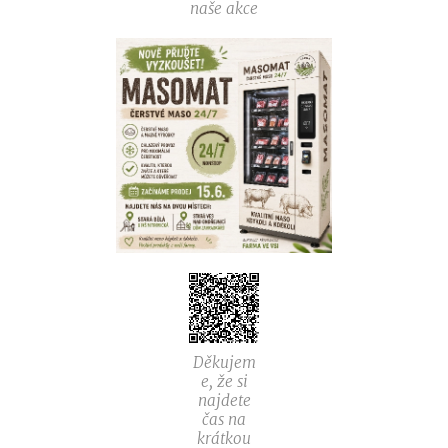
naše akce
Děkujem
e, že si
najdete
čas na
krátkou