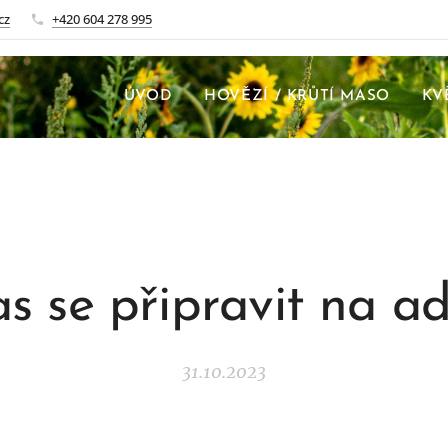
cz
+420 604 278 995
ÚVOD
HOVĚZÍ / KRŮTÍ MASO
KV
as se připravit na a
31.10.2023