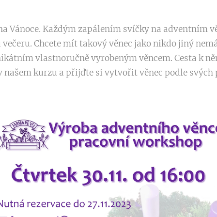
 na Vánoce. Každým zapálením svíčky na adventním věn
večeru. Chcete mít takový věnec jako nikdo jiný nemá?
unikátním vlastnoručně vyrobeným věncem. Cesta k ně
 v našem kurzu a přijďte si vytvořit věnec podle svých