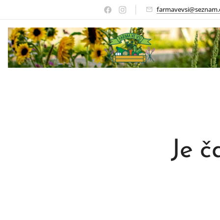
farmavevsi@seznam.
Je č